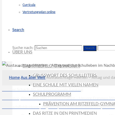
Curricula
Vertretungsplan online
Search
Suche nach:
Search
ÜBER UNS
DAS RITZEFELD-GYMNASIUM
GRUSSWORT DES SCHULLEITERS
Home
Aus aller Welt
Austauschtage Heerlen – Alltag und d
EINE SCHULE MIT VIELEN NAMEN
Von der Schach-AG ins internationale Ranking
SCHULPROGRAMM
Flamenco, Flashmob und Freundschaften – Unsere Erasmus-Woc
PRÄVENTION AM RITZEFELD-GYMN
Von Bachflohkrebsen, Regentropfen und unsichtbaren Spuren…
DAS RITZE IN DEN PRINTMEDIEN