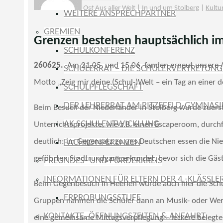
Ost
Aus aller Welt
|
In und um Stolberg
|
Kultu
WEITERE ANSPRECHPARTNER
GREMIEN
Grenzen bestehen hauptsächlich i
SCHULKONFERENZ
260625.
Am 21.05. und 15.06. fanden erneut unsere A
SCHÜLERRAT – DIE SCHÜLERVERTRETUNG 
Motto „Zeig mir deine (Schul-)Welt – ein Tag an einer
SCHULPFLEGSCHAFT
DER LEHRERRAT AM RITZEFELD-GYMNAS
Beim Besuch der Niederländer in Stolberg wurde zuerst
AK SCHULENTWICKLUNG
Unterrichtsprojekte, wie z.B. einen Escaperoom, durc
deutlich: im Gegensatz zu uns Deutschen essen die Ni
FACHKONFERENZEN
geführten Stadtrundgang erkundet, bevor sich die Gä
FREUNDES- UND FÖRDERKREIS
INFORMATIONEN FÜR ELTERN DER 4.-KLÄSSLE
Beim Gegenbesuch in Heerlen wurde auch hier die Schu
ERPROBUNGSSTUFE
Gruppen nahmen die Schüler dann an Musik- oder Werks
KONTAKTE, ÖFFNUNGSZEITEN & ANFAHRT
eine gemeinsame Mittagsverpflegung – leckere belegte 