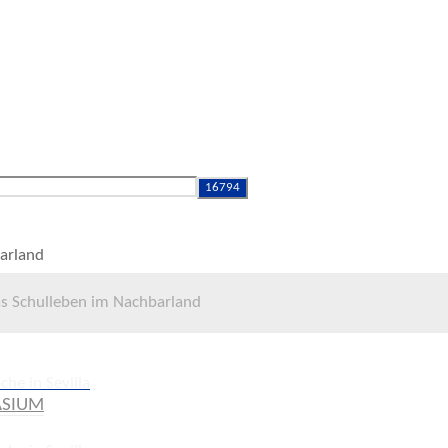
as Schulleben im Nachbarland
he in Sevilla
ASIUM