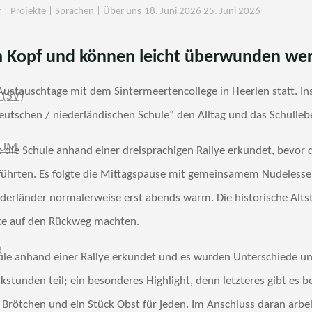
r
|
Projekte
|
Sprachen
|
Über uns
18. Juni 2026
25. Juni 2026
m Kopf und können leicht überwunden we
ustauschtage mit dem Sintermeertencollege in Heerlen statt. I
(SV)
 deutschen / niederländischen Schule“ den Alltag und das Schull
IUM
 die Schule anhand einer dreisprachigen Rallye erkundet, bevor
hführten. Es folgte die Mittagspause mit gemeinsamem Nudelessen
ederländer normalerweise erst abends warm. Die historische Alt
ste auf den Rückweg machten.
R
le anhand einer Rallye erkundet und es wurden Unterschiede un
tunden teil; ein besonderes Highlight, denn letzteres gibt es 
Brötchen und ein Stück Obst für jeden. Im Anschluss daran arbei