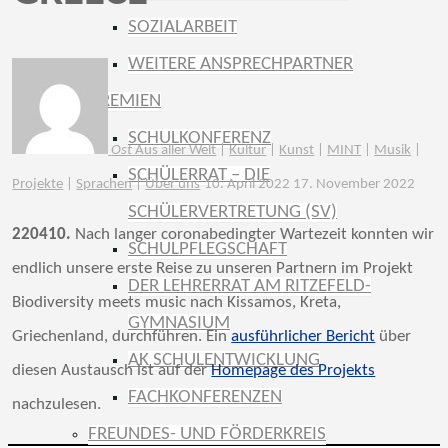
SOZIALARBEIT
WEITERE ANSPRECHPARTNER
GREMIEN
SCHULKONFERENZ
Ost
Aus aller Welt
|
Kultur
|
Kunst
|
MINT
|
Musik
|
SCHÜLERRAT – DIE
Projekte
|
Sprachen
|
Über uns
10. April 2022
17. November 2022
SCHÜLERVERTRETUNG (SV)
220410.
Nach langer coronabedingter Wartezeit konnten wir
SCHULPFLEGSCHAFT
endlich unsere erste Reise zu unseren Partnern im Projekt
DER LEHRERRAT AM RITZEFELD-
Biodiversity meets music nach Kissamos, Kreta,
GYMNASIUM
Griechenland, durchführen. Ein
ausführlicher Bericht
über
AK SCHULENTWICKLUNG
diesen Austausch ist auf der
Homepage des Projekts
FACHKONFERENZEN
nachzulesen.
FREUNDES- UND FÖRDERKREIS