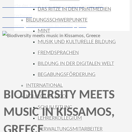
Konzerte der Crack Field Stompers im Jugendtreff
DAS RITZE IN DEN PRINTMEDIEN
Münsterbusch
BILDUNGSSCHWERPUNKTE
Biodiversity meets music in Sevilla, Spain
MINT
MUSIK UND KULTURELLE BILDUNG
FREMDSPRACHEN
BILDUNG IN DER DIGITALEN WELT
BEGABUNGSFÖRDERUNG
INTERNATIONAL
BIODIVERSITY MEETS
KOLLEGIUM & CO
SCHULLEITUNG
MUSIC IN KISSAMOS,
LEHRERKOLLEGIUM
GREECE
VERWALTUNGSMITARBEITER