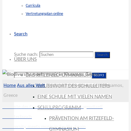
Curricula
Vertretungsplan online
Search
Suche nach:
Search
ÜBER UNS
DAS RITZEFELD-GYMNASIUM
Home
Aus aller Welt
Biodiversity meets music in Kissamos,
GRUSSWORT DES SCHULLEITERS
Greece
EINE SCHULE MIT VIELEN NAMEN
Konzerte der Crack Field Stompers im Jugendtreff
SCHULPROGRAMM
Münsterbusch
PRÄVENTION AM RITZEFELD-
Biodiversity meets music in Sevilla, Spain
GYMNASIUM