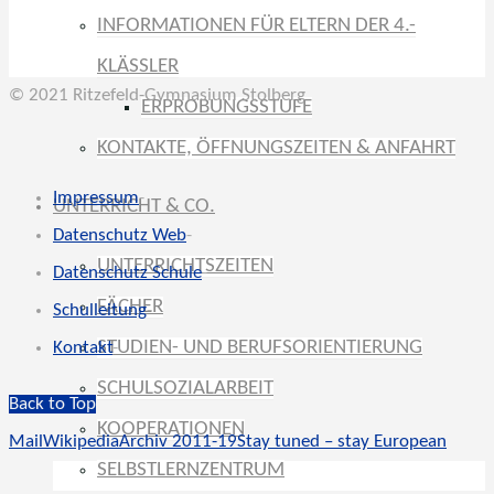
INFORMATIONEN FÜR ELTERN DER 4.-
KLÄSSLER
© 2021 Ritzefeld-Gymnasium Stolberg
ERPROBUNGSSTUFE
KONTAKTE, ÖFFNUNGSZEITEN & ANFAHRT
Impressum
-
UNTERRICHT & CO.
Datenschutz Web
-
UNTERRICHTSZEITEN
Datenschutz Schule
-
FÄCHER
Schulleitung
-
STUDIEN- UND BERUFSORIENTIERUNG
Kontakt
-
SCHULSOZIALARBEIT
Back to Top
KOOPERATIONEN
Mail
Wikipedia
Archiv 2011-19
Stay tuned – stay European
SELBSTLERNZENTRUM