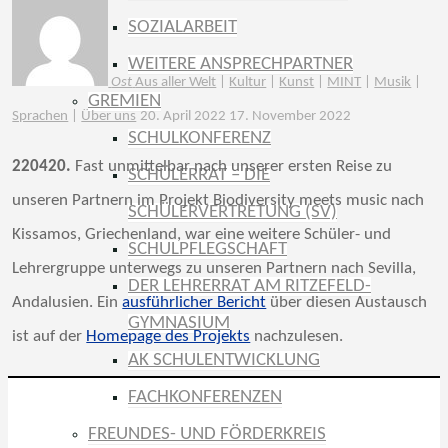
SOZIALARBEIT
WEITERE ANSPRECHPARTNER
Ost
Aus aller Welt
|
Kultur
|
Kunst
|
MINT
|
Musik
|
GREMIEN
Sprachen
|
Über uns
20. April 2022
17. November 2022
SCHULKONFERENZ
220420.
Fast unmittelbar nach unserer ersten Reise zu
SCHÜLERRAT – DIE
unseren Partnern im Projekt Biodiversity meets music nach
SCHÜLERVERTRETUNG (SV)
Kissamos, Griechenland, war eine weitere Schüler- und
SCHULPFLEGSCHAFT
Lehrergruppe unterwegs zu unseren Partnern nach Sevilla,
DER LEHRERRAT AM RITZEFELD-
Andalusien. Ein
ausführlicher Bericht
über diesen Austausch
GYMNASIUM
ist auf der
Homepage des Projekts
nachzulesen.
AK SCHULENTWICKLUNG
FACHKONFERENZEN
FREUNDES- UND FÖRDERKREIS