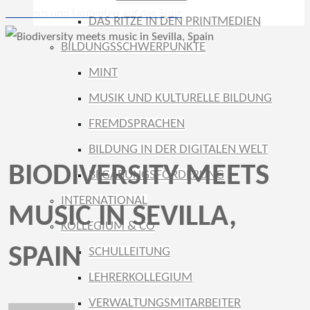
Hühnern und Laufenten auf der Spur
DAS RITZE IN DEN PRINTMEDIEN
BILDUNGSSCHWERPUNKTE
MINT
MUSIK UND KULTURELLE BILDUNG
FREMDSPRACHEN
BILDUNG IN DER DIGITALEN WELT
BIODIVERSITY MEETS
BEGABUNGSFÖRDERUNG
INTERNATIONAL
MUSIC IN SEVILLA,
KOLLEGIUM & CO
SPAIN
SCHULLEITUNG
LEHRERKOLLEGIUM
VERWALTUNGSMITARBEITER