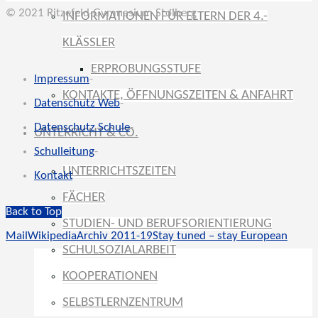
© 2021 Ritzefeld-Gymnasium Stolberg
INFORMATIONEN FÜR ELTERN DER 4.-
KLÄSSLER
ERPROBUNGSSTUFE
Impressum
-
KONTAKTE, ÖFFNUNGSZEITEN & ANFAHRT
Datenschutz Web
-
Datenschutz Schule
-
UNTERRICHT & CO.
Schulleitung
-
UNTERRICHTSZEITEN
Kontakt
-
FÄCHER
Back to Top
STUDIEN- UND BERUFSORIENTIERUNG
Mail
Wikipedia
Archiv 2011-19
Stay tuned – stay European
SCHULSOZIALARBEIT
KOOPERATIONEN
SELBSTLERNZENTRUM