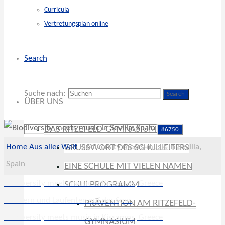
Curricula
Vertretungsplan online
Search
Suche nach:
Search
ÜBER UNS
DAS RITZEFELD-GYMNASIUM
Home
Aus aller Welt
Biodiversity meets music in Sevilla,
GRUSSWORT DES SCHULLEITERS
Spain
EINE SCHULE MIT VIELEN NAMEN
Biodiversity meets music in Kissamos, Greece
SCHULPROGRAMM
Hühnern und Laufenten auf der Spur
PRÄVENTION AM RITZEFELD-
Biodiversity meets music in Kissamos, Greece
GYMNASIUM