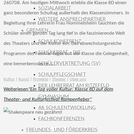
260708. Am heutigen Mittwoch erlebte die Klasse 8D einen
SOZIALARBEIT
ganz besonderen Schultag außerhalb des Klassenzimmers. In
WEITERE ANSPRECHPARTNER
Begleitung ihrer Lehrerin Frau Hommelsheim tauchten die
GREMIEN
Schüler einen ganzen Tag lang tief in die faszinierende Welt
SCHULKONFERENZ
des Theaters und der Kultur ein. Das abwechslungsreiche
SCHÜLERRAT – DIE
Programm des Festival-Tages bot der Klasse die Gelegenheit,
SCHÜLERVERTRETUNG (SV)
eine bemerkenswerte …
SCHULPFLEGSCHAFT
Kultur
|
Kunst
|
Projekte
|
Theater
|
Über uns
DER LEHRERRAT AM RITZEFELD-
Weiterlesen
"Ein Tag voller Kultur: Klasse 8D auf dem
GYMNASIUM
Theater- und Kulturfestival Rampenfieber"
AK SCHULENTWICKLUNG
FACHKONFERENZEN
FREUNDES- UND FÖRDERKREIS