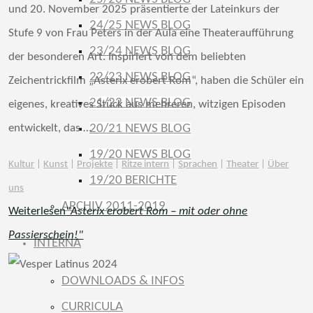
und 20. November 2025 präsentierte der Lateinkurs der
24/25 NEWS BLOG
Stufe 9 von Frau Peters in der Aula eine Theateraufführung
23/24 NEWS BLOG
der besonderen Art. Inspiriert von dem beliebten
22/23 NEWS BLOG
Zeichentrickfilm „Asterix erobert Rom“, haben die Schüler ein
21/22 NEWS BLOG
eigenes, kreatives Stück aus mehreren, witzigen Episoden
entwickelt, das …
20/21 NEWS BLOG
19/20 NEWS BLOG
Kultur
|
Kunst
|
Projekte
|
Ritze intern
|
Sprachen
|
Theater
|
Über
19/20 BERICHTE
uns
ARCHIV 2011-2019
Weiterlesen
"Asterix erobert Rom – mit oder ohne
Passierschein!"
INTERNA
DOWNLOADS & INFOS
CURRICULA