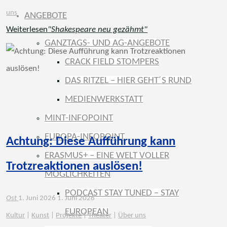
uns
ANGEBOTE
Weiterlesen
"Shakespeare neu gezähmt"
GANZTAGS- UND AG-ANGEBOTE
CRACK FIELD STOMPERS
DAS RITZEL – HIER GEHT´S RUND
MEDIENWERKSTATT
MINT-INFOPOINT
EUROPA-INFOPOINT
Achtung: Diese Aufführung kann
ERASMUS+ – EINE WELT VOLLER
Trotzreaktionen auslösen!
MÖGLICHKEITEN
PODCAST STAY TUNED – STAY
Ost
1. Juni 2026
1. Juni 2026
EUROPEAN
Kultur
|
Kunst
|
Projekte
|
Theater
|
Über uns