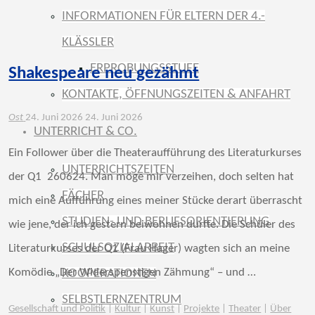
INFORMATIONEN FÜR ELTERN DER 4.-
KLÄSSLER
ERPROBUNGSSTUFE
Shakespeare neu gezähmt
KONTAKTE, ÖFFNUNGSZEITEN & ANFAHRT
Ost
24. Juni 2026
24. Juni 2026
UNTERRICHT & CO.
Ein Follower über die Theateraufführung des Literaturkurses
UNTERRICHTSZEITEN
der Q1 260624. Man möge mir verzeihen, doch selten hat
FÄCHER
mich eine Aufführung eines meiner Stücke derart überrascht
STUDIEN- UND BERUFSORIENTIERUNG
wie jene, der ich gestern beiwohnen durfte. Die Schüler des
SCHULSOZIALARBEIT
Literaturkurses der Q1 (Frau Hager) wagten sich an meine
Komödie „Der Widerspenstigen Zähmung“ – und …
KOOPERATIONEN
SELBSTLERNZENTRUM
Gesellschaft und Politik
|
Kultur
|
Kunst
|
Projekte
|
Theater
|
Über