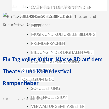
Einblicke in das BWL-Studium an der FH Aachen
DAS RITZE IN DEN PRINTMEDIEN
BILDUNGSSCHWERPUNKTE
MINT
MUSIK UND KULTURELLE BILDUNG
FREMDSPRACHEN
BILDUNG IN DER DIGITALEN WELT
Ein Tag voller Kultur: Klasse 8D auf dem
BEGABUNGSFÖRDERUNG
INTERNATIONAL
Theater- und Kulturfestival
KOLLEGIUM & CO
Rampenfieber
SCHULLEITUNG
LEHRERKOLLEGIUM
Ost
8. Juli 2026
8. Juli 2026
VERWALTUNGSMITARBEITER