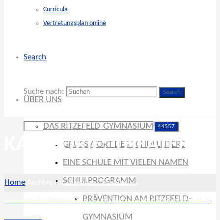
Curricula
Vertretungsplan online
Search
Suche nach:
Search
ÜBER UNS
DAS RITZEFELD-GYMNASIUM
KATEGORIE: THEATER
GRUSSWORT DES SCHULLEITERS
EINE SCHULE MIT VIELEN NAMEN
SCHULPROGRAMM
Home
Archive for category "Theater"
PRÄVENTION AM RITZEFELD-
Zwischen Lorbeerwald und Lehrplan – vom Klassenzimmer in
die Caldera
GYMNASIUM