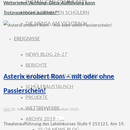
EHEMALIGEN-COMMUNITY
Weiterlesen
"Achtung: Diese Aufführung kann
SCHÜLER HELFEN SCHÜLERN
Trotzreaktionen auslösen!"
DIE MENSA AM VICHTBACH
EREIGNISSE
NEWS BLOG 26-27
BERICHTE
KLASSEN- UND STUDIENFAHRTEN
Asterix erobert Rom – mit oder ohne
SCHÜLERAUSTAUSCH
Passierschein!
PROJEKTE
WETTBEWERBE
Ost
20. November 2025
2. Dezember 2025
ARCHIV 2019 – …
Theateraufführung des Lateinkurses Stufe 9 251121. Am 19.
25/26 NEWS BLOG