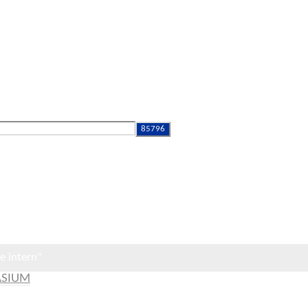
RITZE INTERN
e intern"
ASIUM