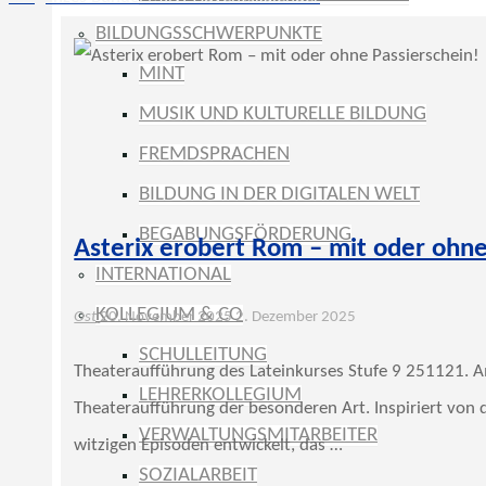
BILDUNGSSCHWERPUNKTE
MINT
MUSIK UND KULTURELLE BILDUNG
FREMDSPRACHEN
BILDUNG IN DER DIGITALEN WELT
BEGABUNGSFÖRDERUNG
Asterix erobert Rom – mit oder ohne
INTERNATIONAL
KOLLEGIUM & CO
Ost
20. November 2025
2. Dezember 2025
SCHULLEITUNG
Theateraufführung des Lateinkurses Stufe 9 251121. Am
LEHRERKOLLEGIUM
Theateraufführung der besonderen Art. Inspiriert von d
VERWALTUNGSMITARBEITER
witzigen Episoden entwickelt, das …
SOZIALARBEIT