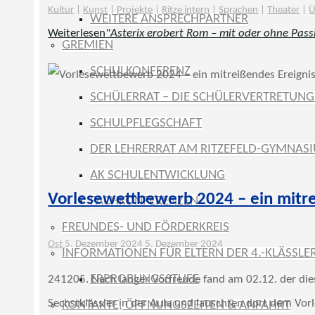
Kultur
|
Kunst
|
Projekte
|
Ritze intern
|
Sprachen
|
Theater
|
Ü
WEITERE ANSPRECHPARTNER
Weiterlesen
"Asterix erobert Rom – mit oder ohne Pass
GREMIEN
SCHULKONFERENZ
SCHÜLERRAT – DIE SCHÜLERVERTRETUNG 
SCHULPFLEGSCHAFT
DER LEHRERRAT AM RITZEFELD-GYMNAS
AK SCHULENTWICKLUNG
Vorlesewettbewerb 2024 – ein mitrei
FACHKONFERENZEN
FREUNDES- UND FÖRDERKREIS
Ost
5. Dezember 2024
5. Dezember 2024
INFORMATIONEN FÜR ELTERN DER 4.-KLÄSSLE
ERPROBUNGSSTUFE
241205. Nach langer Vorfreude fand am 02.12. der die
Sechstklässler in der Aula und lauschten dort dem Vor
KONTAKTE, ÖFFNUNGSZEITEN & ANFAHRT