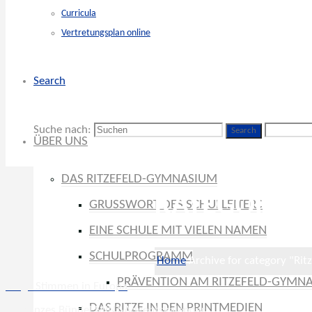
Curricula
Vertretungsplan online
Search
Suche nach:
Search
ÜBER UNS
DAS RITZEFELD-GYMNASIUM
KATEGORIE: 
GRUSSWORT DES SCHULLEITERS
EINE SCHULE MIT VIELEN NAMEN
SCHULPROGRAMM
Home
Archive for category "Ritz
PRÄVENTION AM RITZEFELD-GYMN
Junge Stimmen in Europa
DAS RITZE IN DEN PRINTMEDIEN
Ein ganzes Bündel MINT-Adventskalender