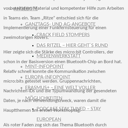
vorbereitetem Material und kompetenter Hilfe zum Arbeiten
ANGEBOTE
in Teams ein. Team „Ritze“ entschied sich für die
GANZTAGS- UND AG-ANGEBOTE
Implementierung einer Funkfernsteuerung für einen
CRACK FIELD STOMPERS
zweimotorigen Rovers.
DAS RITZEL – HIER GEHT´S RUND
Hier zeigte sich die Stärke des micro:bit Controllers, der
MEDIENWERKSTATT
schon in der Basisversion einen Bluetooth-Chip an Bord hat.
MINT-INFOPOINT
Relativ schnell konnte die Kommunikation zwischen
EUROPA-INFOPOINT
micro:bits getestet werden. Gruppennachrichten,
ERASMUS+ – EINE WELT VOLLER
Nachrichten-IDs und die Typumwandlung der gesendeten
MÖGLICHKEITEN
Daten, je nach Verwendungszweck, waren damit die
PODCAST STAY TUNED – STAY
Hauptthemen am ersten Workshoptag.
EUROPEAN
Als roter Faden zog sich das Thema Bluetooth durch