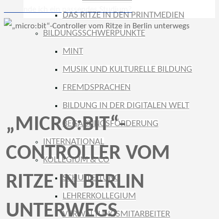
Wie finde ich ein passendes Studium?
DAS RITZE IN DEN PRINTMEDIEN
BILDUNGSSCHWERPUNKTE
MINT
MUSIK UND KULTURELLE BILDUNG
FREMDSPRACHEN
BILDUNG IN DER DIGITALEN WELT
„MICRO:BIT“-
BEGABUNGSFÖRDERUNG
INTERNATIONAL
CONTROLLER VOM
KOLLEGIUM & CO
RITZE IN BERLIN
SCHULLEITUNG
LEHRERKOLLEGIUM
UNTERWEGS
VERWALTUNGSMITARBEITER