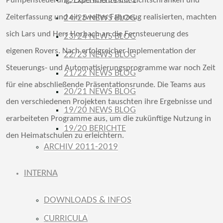
Pumpensteuerung, Experimente mit Lichtschranken und
Zeiterfassung und ein zweites Fahrzeug realisierten, machten
24/25 NEWS BLOG
sich Lars und Herr Horbach an die Fernsteuerung des
23/24 NEWS BLOG
eigenen Rovers. Nach erfolgreicher Implementation der
22/23 NEWS BLOG
Steuerungs- und Automatisierungsprogramme war noch Zeit
21/22 NEWS BLOG
für eine abschließende Präsentationsrunde. Die Teams aus
20/21 NEWS BLOG
den verschiedenen Projekten tauschten ihre Ergebnisse und
19/20 NEWS BLOG
erarbeiteten Programme aus, um die zukünftige Nutzung in
19/20 BERICHTE
den Heimatschulen zu erleichtern.
ARCHIV 2011-2019
INTERNA
DOWNLOADS & INFOS
CURRICULA