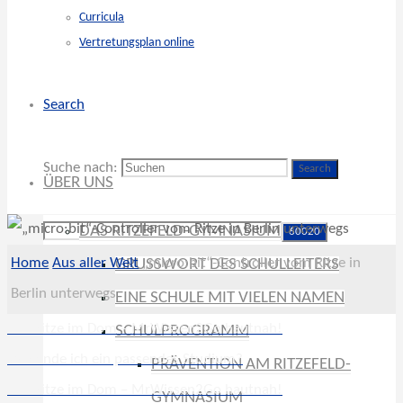
Curricula
Vertretungsplan online
Search
Suche nach:
Search
ÜBER UNS
DAS RITZEFELD-GYMNASIUM
Home
Aus aller Welt
„micro:bit“-Controller vom Ritze in
GRUSSWORT DES SCHULLEITERS
Berlin unterwegs
EINE SCHULE MIT VIELEN NAMEN
Das Ritze im Dom – MrWissen2Go hautnah!
SCHULPROGRAMM
Wie finde ich ein passendes Studium?
PRÄVENTION AM RITZEFELD-
Das Ritze im Dom – MrWissen2Go hautnah!
GYMNASIUM