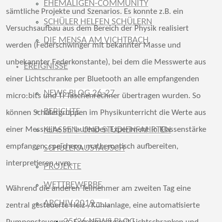
EHEMALIGEN-COMMUNITY
sämtliche Projekte und Szenarios. Es konnte z.B. ein
SCHÜLER HELFEN SCHÜLERN
Versuchsaufbau aus dem Bereich der Physik realisiert
DIE MENSA AM VICHTBACH
werden (Federschwinger mit bekannter Masse und
unbekannter Federkonstante), bei dem die Messwerte aus
EREIGNISSE
einer Lichtschranke per Bluetooth an alle empfangenden
NEWS BLOG 26-27
micro:bits und TI Taschenrechner übertragen wurden. So
BERICHTE
können Schülergruppen im Physikunterricht die Werte aus
KLASSEN- UND STUDIENFAHRTEN
einer Messreihe im laufenden Experiment in Klassenstärke
empfangen, speichern, mathematisch aufbereiten,
SCHÜLERAUSTAUSCH
interpretieren uvm.
PROJEKTE
WETTBEWERBE
Während die anderen Teilnehmer am zweiten Tag eine
ARCHIV 2019 – …
zentral gesteuerte Heiz-/Kühlanlage, eine automatisierte
25/26 NEWS BLOG