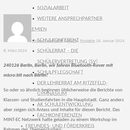
SOZIALARBEIT
WEITERE ANSPRECHPARTNER
GREMIEN
SCHULKONFERENZ
Ost
Aus aller Welt
|
MINT
|
Projekte
26. Januar 2024
SCHÜLERRAT – DIE
8. März 2024
SCHÜLERVERTRETUNG (SV)
240126 Berlin, Berlin, wir fahren Bluetooth-Rover mit
SCHULPFLEGSCHAFT
micro:bit nach Berlin!
DER LEHRERRAT AM RITZEFELD-
So oder so ähnlich beginnen üblicherweise die Berichte von
GYMNASIUM
Klassen- und Studienfahrten in die Hauptstadt. Ganz anders
AK SCHULENTWICKLUNG
aber zeigen sich Anlass und Inhalte für diesen Bericht. Das
FACHKONFERENZEN
MINT-EC Netzwerk hatte geladen zu einem Workshop im
FREUNDES- UND FÖRDERKREIS
Rahmen des Themenclusters: