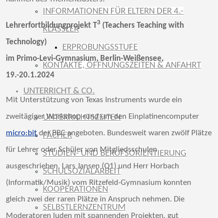
INFORMATIONEN FÜR ELTERN DER 4.-
3
Lehrerfortbildungprojekt T
(Teachers Teaching with
KLÄSSLER
Technology)
ERPROBUNGSSTUFE
im Primo-Levi-Gymnasium, Berlin-Weißensee,
KONTAKTE, ÖFFNUNGSZEITEN & ANFAHRT
19.-20.1.2024
UNTERRICHT & CO.
Mit Unterstützung von Texas Instruments wurde ein
zweitägiger Workshop rund um den Einplatinencomputer
UNTERRICHTSZEITEN
micro:bit
der BBC angeboten. Bundesweit waren zwölf Plätze
FÄCHER
für Lehrer oder Schüler von Mitgliedsschulen
STUDIEN- UND BERUFSORIENTIERUNG
ausgeschrieben. Lars Jansen (Q1) und Herr Horbach
SCHULSOZIALARBEIT
(Informatik/Musik) vom Ritzefeld-Gymnasium konnten
KOOPERATIONEN
gleich zwei der raren Plätze in Anspruch nehmen. Die
SELBSTLERNZENTRUM
Moderatoren luden mit spannenden Projekten, gut