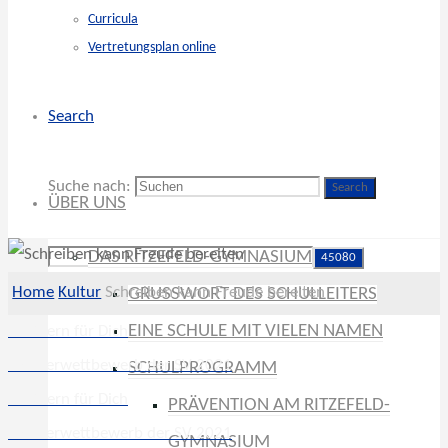
Curricula
Vertretungsplan online
Search
Suche nach:
Search
ÜBER UNS
DAS RITZEFELD-GYMNASIUM
Home
Kultur
Schreiben kann Freude bereiten
GRUSSWORT DES SCHULLEITERS
EINE SCHULE MIT VIELEN NAMEN
Ein Stern für Dich
Fensterwettbewerb der SV 2021
SCHULPROGRAMM
Ein Stern für Dich
PRÄVENTION AM RITZEFELD-
Fensterwettbewerb der SV 2021
GYMNASIUM