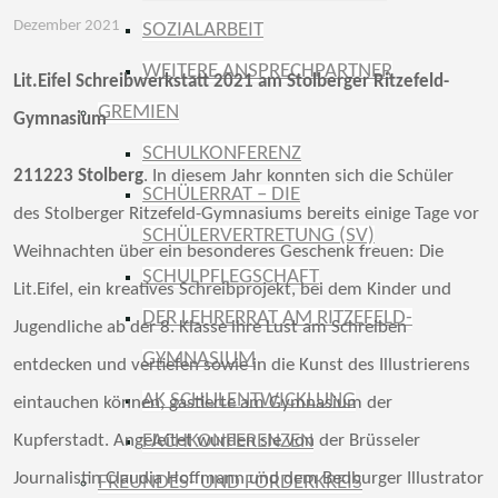
Dezember 2021
SOZIALARBEIT
WEITERE ANSPRECHPARTNER
Lit.Eifel Schreibwerkstatt 2021 am Stolberger Ritzefeld-
GREMIEN
Gymnasium
SCHULKONFERENZ
211223 Stolberg
. In diesem Jahr konnten sich die Schüler
SCHÜLERRAT – DIE
des Stolberger Ritzefeld-Gymnasiums bereits einige Tage vor
SCHÜLERVERTRETUNG (SV)
Weihnachten über ein besonderes Geschenk freuen: Die
SCHULPFLEGSCHAFT
Lit.Eifel, ein kreatives Schreibprojekt, bei dem Kinder und
DER LEHRERRAT AM RITZEFELD-
Jugendliche ab der 8. Klasse ihre Lust am Schreiben
GYMNASIUM
entdecken und vertiefen sowie in die Kunst des Illustrierens
AK SCHULENTWICKLUNG
eintauchen können, gastierte am Gymnasium der
FACHKONFERENZEN
Kupferstadt. Angeleitet wurden sie von der Brüsseler
Journalistin Claudia Hoffmann und dem Bedburger Illustrator
FREUNDES- UND FÖRDERKREIS