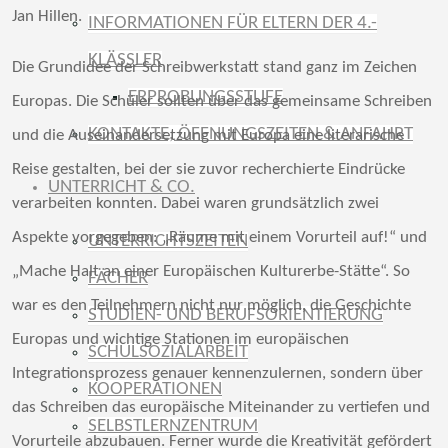
Jan Hillen.
INFORMATIONEN FÜR ELTERN DER 4.-
KLÄSSLER
Die Grundidee der Schreibwerkstatt stand ganz im Zeichen
ERPROBUNGSSTUFE
Europas. Die Schüler sollten über das gemeinsame Schreiben
KONTAKTE, ÖFFNUNGSZEITEN & ANFAHRT
und die Auseinandersetzung mit Europa eine literarische
Reise gestalten, bei der sie zuvor recherchierte Eindrücke
UNTERRICHT & CO.
verarbeiten konnten. Dabei waren grundsätzlich zwei
Aspekte vorgegeben: „Räume mit einem Vorurteil auf!“ und
UNTERRICHTSZEITEN
„Mache Halt an einer Europäischen Kulturerbe-Stätte“. So
FÄCHER
war es den Teilnehmern nicht nur möglich, die Geschichte
STUDIEN- UND BERUFSORIENTIERUNG
Europas und wichtige Stationen im europäischen
SCHULSOZIALARBEIT
Integrationsprozess genauer kennenzulernen, sondern über
KOOPERATIONEN
das Schreiben das europäische Miteinander zu vertiefen und
SELBSTLERNZENTRUM
Vorurteile abzubauen. Ferner wurde die Kreativität gefördert