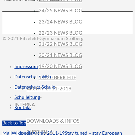
24/25 NEWS BLOG
23/24 NEWS BLOG
22/23 NEWS BLOG
© 2021 Ritzefeld-Gymnasium Stolberg
21/22 NEWS BLOG
20/21 NEWS BLOG
19/20 NEWS BLOG
Impressum
-
Datenschutz Web
-
19/20 BERICHTE
Datenschutz Schule
-
ARCHIV 2011-2019
Schulleitung
-
INTERNA
Kontakt
-
DOWNLOADS & INFOS
Back to Top
CURRICULA
Mail
Wikipedia
Archiv 2011-19
Stay tuned – stay European