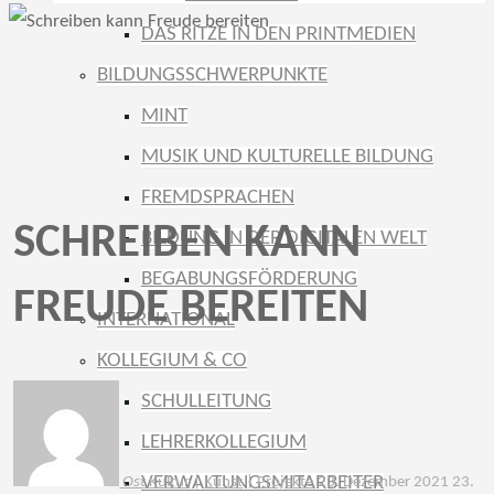
DAS RITZE IN DEN PRINTMEDIEN
BILDUNGSSCHWERPUNKTE
MINT
MUSIK UND KULTURELLE BILDUNG
FREMDSPRACHEN
SCHREIBEN KANN
BILDUNG IN DER DIGITALEN WELT
BEGABUNGSFÖRDERUNG
FREUDE BEREITEN
INTERNATIONAL
KOLLEGIUM & CO
SCHULLEITUNG
LEHRERKOLLEGIUM
VERWALTUNGSMITARBEITER
Ost
Kultur
|
Kunst
|
Projekte
23. Dezember 2021
23.