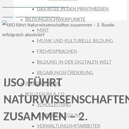
Wir feiern wieder! Feiert ihr mit?
DAS RITZE IN DEN PRINTMEDIEN
Ritze goes Rome – die Zweite
BILDUNGSSCHWERPUNKTE
MINT
MUSIK UND KULTURELLE BILDUNG
FREMDSPRACHEN
BILDUNG IN DER DIGITALEN WELT
BEGABUNGSFÖRDERUNG
IJSO FÜHRT
INTERNATIONAL
KOLLEGIUM & CO
NATURWISSENSCHAFTE
SCHULLEITUNG
ZUSAMMEN – 2.
LEHRERKOLLEGIUM
VERWALTUNGSMITARBEITER