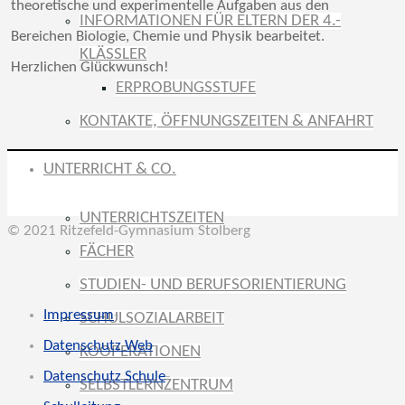
theoretische und experimentelle Aufgaben aus den
INFORMATIONEN FÜR ELTERN DER 4.-
Bereichen Biologie, Chemie und Physik bearbeitet.
KLÄSSLER
Herzlichen Glückwunsch!
ERPROBUNGSSTUFE
KONTAKTE, ÖFFNUNGSZEITEN & ANFAHRT
UNTERRICHT & CO.
UNTERRICHTSZEITEN
© 2021 Ritzefeld-Gymnasium Stolberg
FÄCHER
STUDIEN- UND BERUFSORIENTIERUNG
Impressum
-
SCHULSOZIALARBEIT
Datenschutz Web
-
KOOPERATIONEN
Datenschutz Schule
-
SELBSTLERNZENTRUM