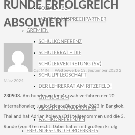
RUNDE ERFOLGREICH
SOZIALARBEIT
WEITERE ANSPRECHPARTNER
ABSOLVIERT
GREMIEN
SCHULKONFERENZ
SCHÜLERRAT – DIE
SCHÜLERVERTRETUNG (SV)
Ost
MINT
|
Wettbewerbe
13. September 2023
2.
SCHULPFLEGSCHAFT
März 2024
DER LEHRERRAT AM RITZEFELD-
230903.
Am bundesweiten Auswahlverfahren der 20.
GYMNASIUM
Internationalen JuniorScienceOlympiade 2023 in Bangkok,
AK SCHULENTWICKLUNG
Thailand hat Adrian Kolewa (Q1) teilgenommen und die 3.
FACHKONFERENZEN
Runde (von 4) erreicht. Dabei hat er mit großem Erfolg
FREUNDES- UND FÖRDERKREIS