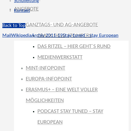
Schulleitung
-
ANGEBOTE
Kontakt
-
GANZTAGS- UND AG-ANGEBOTE
Back to Top
CRACK FIELD STOMPERS
Mail
Wikipedia
Archiv 2011-19
Stay tuned – stay European
DAS RITZEL – HIER GEHT´S RUND
MEDIENWERKSTATT
MINT-INFOPOINT
EUROPA-INFOPOINT
ERASMUS+ – EINE WELT VOLLER
MÖGLICHKEITEN
PODCAST STAY TUNED – STAY
EUROPEAN