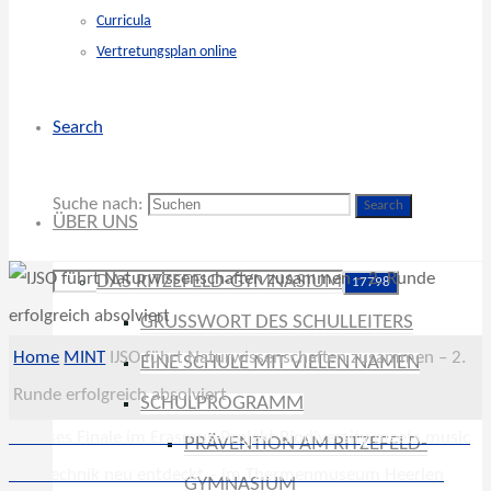
Curricula
Vertretungsplan online
Search
Suche nach:
Search
ÜBER UNS
DAS RITZEFELD-GYMNASIUM
GRUSSWORT DES SCHULLEITERS
Home
MINT
IJSO führt Naturwissenschaften zusammen – 2.
EINE SCHULE MIT VIELEN NAMEN
Runde erfolgreich absolviert
SCHULPROGRAMM
Furioses Finale im Erasmus-Projekt Biodiversity meets music
PRÄVENTION AM RITZEFELD-
Alte Technik neu entdeckt – im Thermenmuseum Heerlen
GYMNASIUM