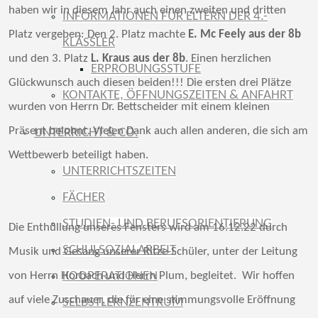
haben wir in diesem Jahr auch einen zweiten und dritten
INFORMATIONEN FÜR ELTERN DER 4.-
Platz vergeben: Den 2. Platz machte
E. Mc Feely aus der 8b
KLÄSSLER
und den 3. Platz
L. Kraus aus der 8b
. Einen herzlichen
ERPROBUNGSSTUFE
Glückwunsch auch diesen beiden!!! Die ersten drei Plätze
KONTAKTE, ÖFFNUNGSZEITEN & ANFAHRT
wurden von Herrn Dr. Bettscheider mit einem kleinen
Präsent belohnt. Vielen Dank auch allen anderen, die sich am
UNTERRICHT & CO.
Wettbewerb beteiligt haben.
UNTERRICHTSZEITEN
FÄCHER
STUDIEN- UND BERUFSORIENTIERUNG
Die Enthüllung unseres Fensters wird am 16.12.22 durch
SCHULSOZIALARBEIT
Musik und Gesang unserer Ritze-Schüler, unter der Leitung
von Herrn Horbach und Herrn Plum, begleitet. Wir hoffen
KOOPERATIONEN
auf viele Zuschauer, die für eine stimmungsvolle Eröffnung
SELBSTLERNZENTRUM