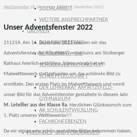
Wettbewerbe
18. Dezember 2022
19. Dezember 2022
SOZIALARBEIT
WEITERE ANSPRECHPARTNER
Unser Adventsfenster 2022
GREMIEN
SCHULKONFERENZ
211214. Am 16. Dezember 2021 werden wir das
Adventsfenster des Ritzefeld-Gymnasiums am Stolberger
SCHÜLERRAT – DIE
Rathaus feierlich enthüllen. Schon vorab hat ein
SCHÜLERVERTRETUNG (SV)
Malwettbewerb stattgefunden um das schönste Bild zu
SCHULPFLEGSCHAFT
ermitteln. Den ersten Platz im Malwettbewerb und somit
DER LEHRERRAT AM RITZEFELD-
unser Bild für das Adventsfenster gestaltete in diesem Jahr
GYMNASIUM
M. Letellier aus der Klasse 8a
. Herzlichen Glückwunsch zum
AK SCHULENTWICKLUNG
1. Platz unseres Wettbewerbs!!!
FACHKONFERENZEN
Da wir einige sehr schön gestaltete Bilder bekommen haben,
FREUNDES- UND FÖRDERKREIS