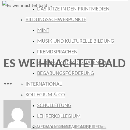
DAS RITZE IN DEN PRINTMEDIEN
BILDUNGSSCHWERPUNKTE
MINT
MUSIK UND KULTURELLE BILDUNG
FREMDSPRACHEN
ES WEIHNACHTET BALD
BILDUNG IN DER DIGITALEN WELT
BEGABUNGSFÖRDERUNG
…
INTERNATIONAL
KOLLEGIUM & CO
SCHULLEITUNG
LEHRERKOLLEGIUM
VERWALTUNGSMITARBEITER
Ost
In und um Stolberg
|
Kunst
|
Über uns
|