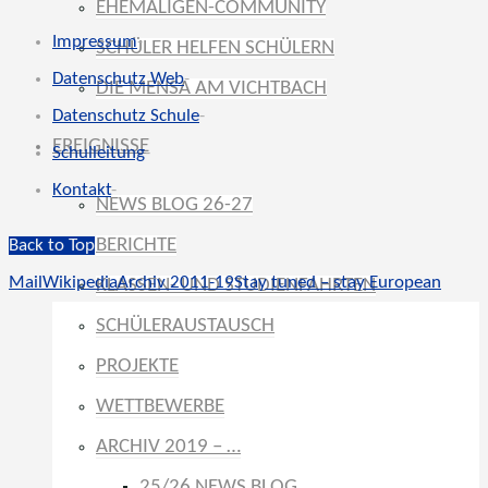
EHEMALIGEN-COMMUNITY
Impressum
-
SCHÜLER HELFEN SCHÜLERN
Datenschutz Web
-
DIE MENSA AM VICHTBACH
Datenschutz Schule
-
EREIGNISSE
Schulleitung
-
Kontakt
-
NEWS BLOG 26-27
BERICHTE
Back to Top
Mail
Wikipedia
Archiv 2011-19
Stay tuned – stay European
KLASSEN- UND STUDIENFAHRTEN
SCHÜLERAUSTAUSCH
PROJEKTE
WETTBEWERBE
ARCHIV 2019 – …
25/26 NEWS BLOG