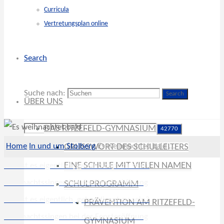
Curricula
Vertretungsplan online
Search
Suche nach:
Search
ÜBER UNS
DAS RITZEFELD-GYMNASIUM
Home
In und um Stolberg
Es weihnachtet bald …
GRUSSWORT DES SCHULLEITERS
EINE SCHULE MIT VIELEN NAMEN
Wie ist es eigentlich, gehandicapt zu sein?
Weihnachtssingen bei der Fensteröffnung
SCHULPROGRAMM
Wie ist es eigentlich, gehandicapt zu sein?
PRÄVENTION AM RITZEFELD-
Weihnachtssingen bei der Fensteröffnung
GYMNASIUM