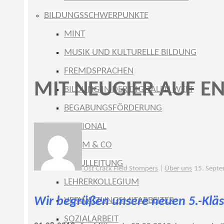
BILDUNGSSCHWERPUNKTE
MINT
MUSIK UND KULTURELLE BILDUNG
FREMDSPRACHEN
MIT NEUGIER AUF E
BILDUNG IN DER DIGITALEN WELT
BEGABUNGSFÖRDERUNG
INTERNATIONAL
KOLLEGIUM & CO
SCHULLEITUNG
Ost
Crack Field Stompers
|
Über uns
15. Sept
LEHRERKOLLEGIUM
Wir begrüßen unsere neuen 5.-Kläs
VERWALTUNGSMITARBEITER
SOZIALARBEIT