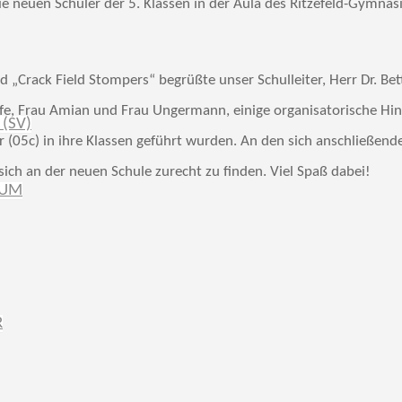
e neuen Schüler der 5. Klassen in der Aula des Ritzefeld-Gymna
 „Crack Field Stompers“ begrüßte unser Schulleiter, Herr Dr. Bett
fe, Frau Amian und Frau Ungermann, einige organisatorische Hinw
(SV)
 (05c) in ihre Klassen geführt wurden. An den sich anschließend
ich an der neuen Schule zurecht zu finden. Viel Spaß dabei!
IUM
R