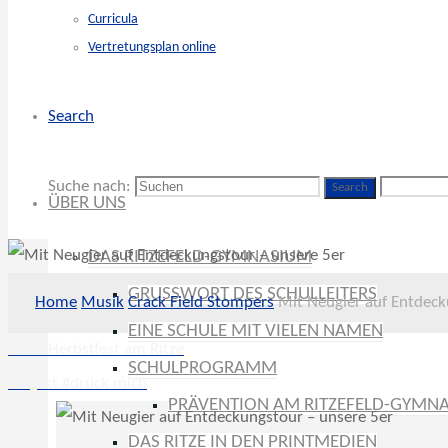
Curricula
Vertretungsplan online
Search
Suche nach:
Search
ÜBER UNS
DAS RITZEFELD-GYMNASIUM
GRUSSWORT DES SCHULLEITERS
Home
Musik
Crack Field Stompers
Mit Neugier auf Entdeck
EINE SCHULE MIT VIELEN NAMEN
2019 Herbstfest am Ritze
SCHULPROGRAMM
Projekt #drück mich
PRÄVENTION AM RITZEFELD-GYMN
DAS RITZE IN DEN PRINTMEDIEN