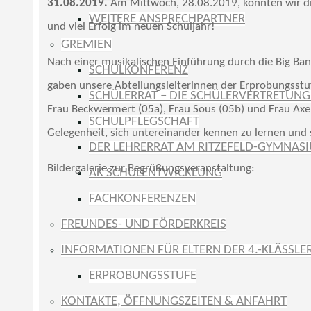
31.08.2019.
Am Mittwoch, 28.08.2019, konnten wir di
WEITERE ANSPRECHPARTNER
und viel Erfolg im neuen Schuljahr!
GREMIEN
Nach einer musikalischen Einführung durch die Big Band
SCHULKONFERENZ
gaben unsere Abteilungsleiterinnen der Erprobungsstu
SCHÜLERRAT – DIE SCHÜLERVERTRETUNG 
Frau Beckwermert (05a), Frau Sous (05b) und Frau Axer
SCHULPFLEGSCHAFT
Gelegenheit, sich untereinander kennen zu lernen und s
DER LEHRERRAT AM RITZEFELD-GYMNAS
Bildergalerie zur Begrüßungsveranstaltung:
AK SCHULENTWICKLUNG
FACHKONFERENZEN
FREUNDES- UND FÖRDERKREIS
INFORMATIONEN FÜR ELTERN DER 4.-KLÄSSLE
ERPROBUNGSSTUFE
KONTAKTE, ÖFFNUNGSZEITEN & ANFAHRT