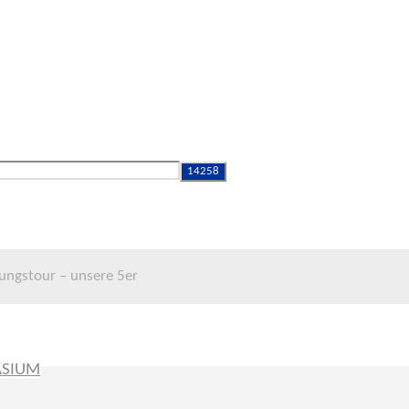
ungstour – unsere 5er
ASIUM